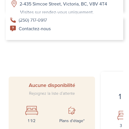
2-435 Simcoe Street, Victoria, BC, V8V 4T4
Visites sur rendez-vous uniquement.
(250) 717-0917
Contactez-nous
I
Aucune disponibilité
Rejoignez la liste d’attente
1 7
1 1/2
Plans d'étage*
3 1/2