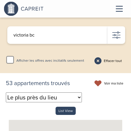
Afficher les offres avec incitatifs seulement
Effacer tout
53
appartements trouvés
Voir ma liste
List View