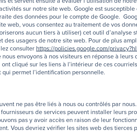
 et servent ensuite à évaluer l’utilisation de notre
 activités sur notre site web. Google est susceptib
s traite des données pour le compte de Google. Goog
ite web, vous consentez au traitement de vos donné
riserons aucun tiers à utiliser) cet outil d’analyse s
et des usagers de notre site web. Pour de plus ampl
llez consulter
https://policies.google.com/privacy?h
nous envoyons à nos visiteurs en réponse à leurs q
 ont cliqué sur les liens à l’intérieur de ces courri
ui permet l’identification personnelle.
uvent ne pas être liés à nous ou contrôlés par nou
 fournisseurs de services peuvent installer leurs p
pouvons pas y avoir accès en raison de leur fonctio
ment. Vous devriez vérifier les sites web des tierces