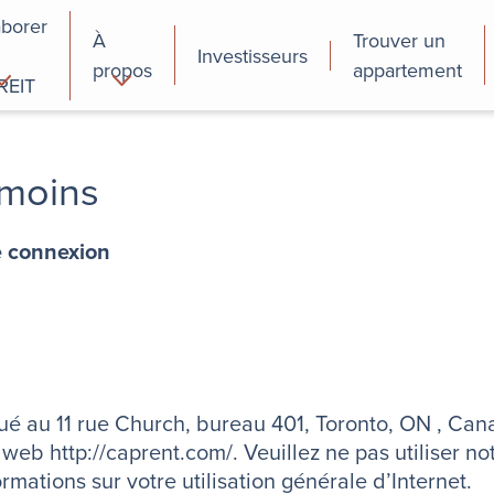
aborer
À
Trouver un
Investisseurs
propos
appartement
REIT
cial
Programmes de
perfectionnement
émoins
des employés
e connexion
é au 11 rue Church, bureau 401, Toronto, ON , Cana
web http://caprent.com/. Veuillez ne pas utiliser no
mations sur votre utilisation générale d’Internet.