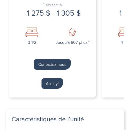
Débutant à
1 275 $ - 1 305 $
1 5
3 1/2
Jusqu’à 607 pi ca.*
4 1/2
Contactez-nous
Allez-y!
Caractéristiques de l’unité