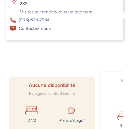
2X3
Visites sur rendez-vous uniquement
(905) 625-7954
Contactez-nous
01
Aucune disponibilité
Rejoignez la liste d’attente
3 1/2
Plans d'étage*
4 1/2