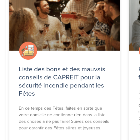
Liste des bons et des mauvais
conseils de CAPREIT pour la
sécurité incendie pendant les
Fêtes
En ce temps des Fêtes, faites en sorte que
votre domicile ne contienne rien dans la liste
des choses à ne pas faire! Suivez ces conseils
pour garantir des Fêtes sûres et joyeuses.