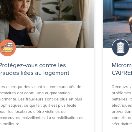
Protégez-vous contre les
Micromo
fraudes liées au logement
CAPREIT
Les escroqueries visant les communautés de
Découvrez
locataires ont connu une augmentation
problèmes 
alarmante. Les fraudeurs sont de plus en plus
batteries l
sophistiqués, ce qui fait qu’il est plus facile
électrique
pour les locataires d’être victimes de
prévention
manœuvres malveillantes. La sensibilisation est
conseils d
la meilleure
sécuritaire