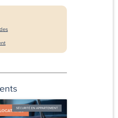
udes
ent
ments
SÉCURITÉ EN APPARTEMENT