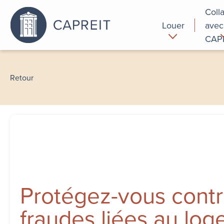
Coll
Louer
avec
CAP
Pourquoi
Commer
louer chez
Retour
nous
Protégez-vous contr
fraudes liées au lo