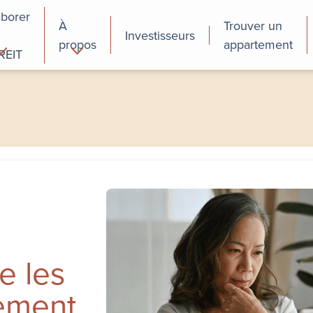
aborer
À
Trouver un
Investisseurs
propos
appartement
REIT
cial
Programmes de
perfectionnement
des employés
e les
gement