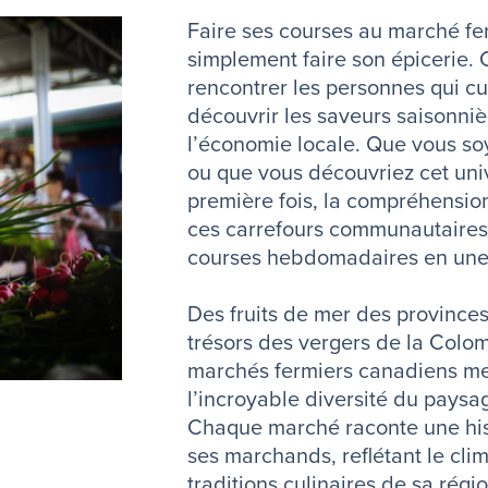
Faire ses courses au marché fer
simplement faire son épicerie. 
rencontrer les personnes qui cu
découvrir les saveurs saisonniè
l’économie locale. Que vous s
ou que vous découvriez cet uni
première fois, la compréhensi
ces carrefours communautaires
courses hebdomadaires en une 
Des fruits de mer des provinces
trésors des vergers de la Colom
marchés fermiers canadiens me
l’incroyable diversité du paysa
Chaque marché raconte une hist
ses marchands, reflétant le clima
traditions culinaires de sa régio