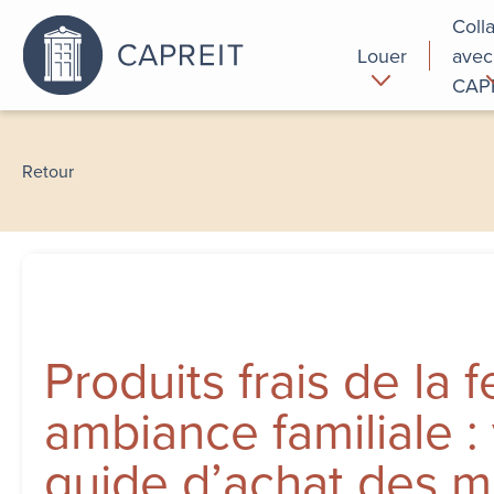
Coll
Louer
avec
CAP
Pourquoi
Commer
louer chez
Retour
nous
Produits frais de la 
ambiance familiale :
guide d’achat des 