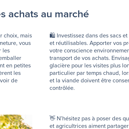
es achats au marché
ur choix, mais
🛍️
Investissez dans des sacs et
meture, vous
et réutilisables. Apporter vos 
 les
votre conscience environnementa
remballer
transport de vos achats. Envis
nt en petites
glacière pour les visites plus 
rent les
particulier par temps chaud, lor
voir de
et la viande doivent être cons
contrôlée.
👋
N’hésitez pas à poser des qu
et agricultrices aiment partage