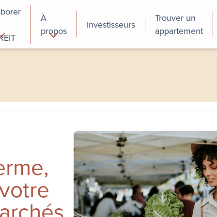
aborer
À
Trouver un
Investisseurs
propos
appartement
REIT
cial
Programmes de
perfectionnement
des employés
ferme,
 votre
marchés