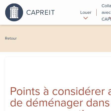
Coll
Louer
avec
CAP
Pourquoi
Commer
louer chez
Retour
nous
Points à considérer 
de déménager dans