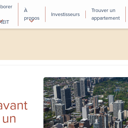
aborer
À
Trouver un
Investisseurs
propos
appartement
REIT
cial
Programmes de
perfectionnement
des employés
avant
 un