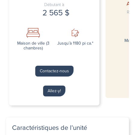
Auc
Débutant à
2 565 $
Rejo
Maiso
Maison de ville (3
Jusqu’à 1180 pi ca.*
chambres)
Contactez-nous
Allez-y!
Caractéristiques de l’unité