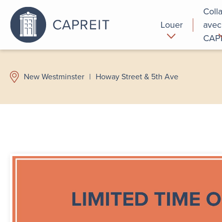
Coll
Louer
avec
CAP
Pourquoi
Commer
louer chez
New Westminster
|
Howay Street & 5th Ave
nous