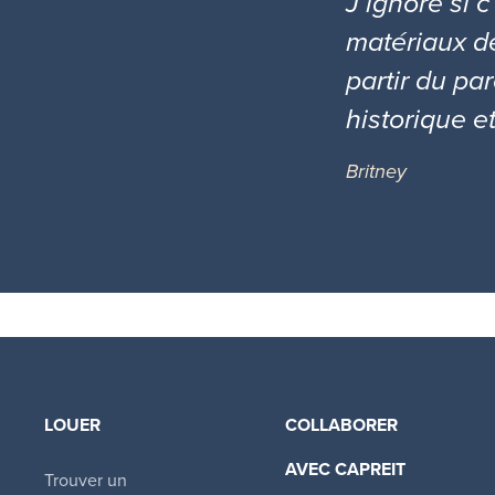
J’ignore si
matériaux de
partir du pa
historique et
Britney
LOUER
COLLABORER
AVEC CAPREIT​
Trouver un