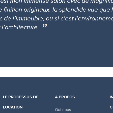
 c’est mon immense salon avec de magnifi
 finition originaux, la splendide vue que 
rc de l’immeuble, ou si c’est l’environnem
 l’architecture.
LE PROCESSUS DE
À PROPOS
I
LOCATION
C
Qui nous
Canadian Apartment Properties REIT