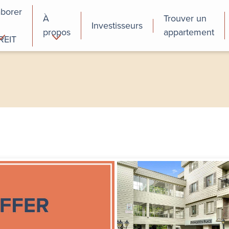
aborer
À
Trouver un
Investisseurs
propos
appartement
REIT
cial
Programmes de
perfectionnement
des employés