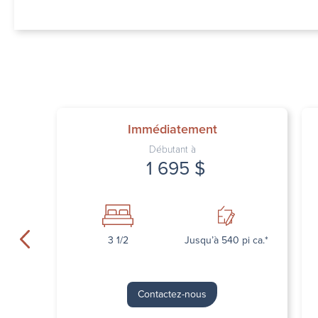
Immédiatement
Débutant à
1 695 $
3 1/2
Jusqu’à 540 pi ca.*
Contactez-nous