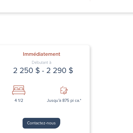
Immédiatement
Débutant à
2 250 $ - 2 290 $
Next
4 1/2
Jusqu’à 875 pi ca.*
Contactez-nous