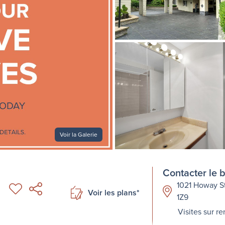
Voir la Galerie
Contacter le 
1021 Howay S
Voir les plans*
1Z9
Visites sur 