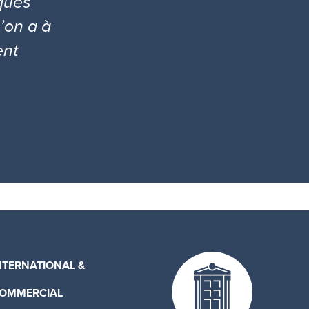
ques
l’on a à
ent
NTERNATIONAL &
OMMERCIAL