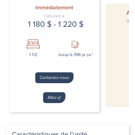
Immédiatement
Auc
Débutant à
Rejo
1 180 $ - 1 220 $
1 1/2
Jusqu’à 396 pi ca.*
Contactez-nous
Allez-y!
Caractéristiques de l’unité