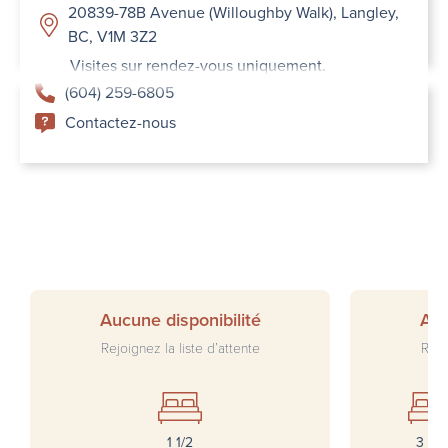
20839-78B Avenue (Willoughby Walk), Langley,
BC, V1M 3Z2
Visites sur rendez-vous uniquement.
(604) 259-6805
Contactez-nous
Aucune disponibilité
Auc
Rejoignez la liste d’attente
Rejo
1 1/2
3 1/2