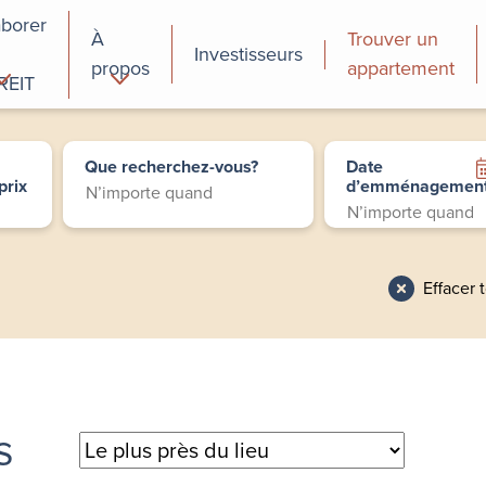
aborer
À
Trouver un
Investisseurs
propos
appartement
REIT
cial
Programmes de
perfectionnement
Que recherchez-vous?
Date
des employés
prix
d’emménagemen
Effacer 
s