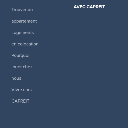
AVEC CAPREIT​
Trouver un
Tower Hill East
appartement
330 Spadina Road
,
ON
Logements
2 170 $ - 4 240 
en colocation
1 1/2 - 5 1/2
Pourquoi
Disponibilité
immédiate
louer chez
nous
The Thomas
Apartments (To
Vivre chez
West)
CAPREIT
355 St. Clair Avenu
Toronto
,
ON
2 995 $ - 4 995 