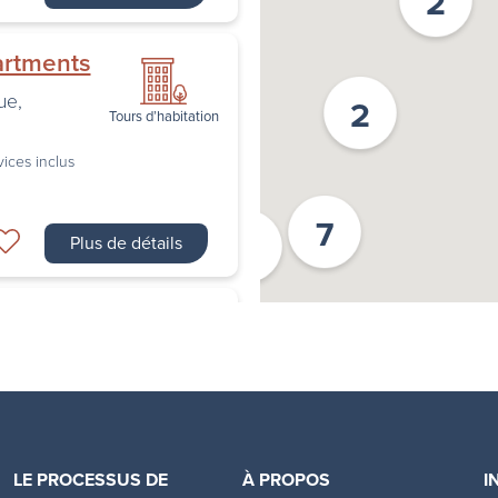
2
artments
ue
,
2
Tours d’habitation
vices inclus
7
2
Plus de détails
ents
nto
,
ON
Tours d’habitation
Certains services inclus
LE PROCESSUS DE
À PROPOS
I
Plus de détails