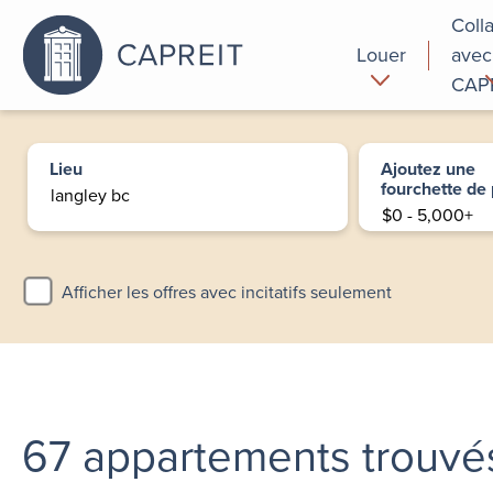
Coll
Louer
avec
CAP
Pourquoi
Commer
louer chez
Lieu
Ajoutez une
nous
fourchette de 
Afficher les offres avec incitatifs seulement
67
appartements trouvé