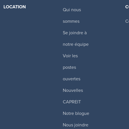
LOCATION
C
Qui nous
Canadian Apartment Properties REIT
sommes
C
Toronto
,
Tours d’habitation
Se joindre à
$
Certains services inclus
notre équipe
Voir les
Plus de détails
postes
ouvertes
wer Hill
Nouvelles
CAPREIT
e West
,
Notre blogue
$
Certains services inclus
Nous joindre