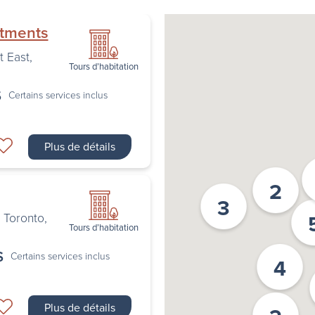
rtments
t East
,
Tours d’habitation
$
Certains services inclus
Plus de détails
2
3
,
Toronto
,
Tours d’habitation
$
Certains services inclus
4
Plus de détails