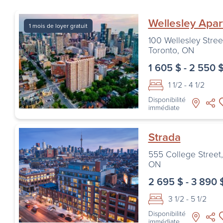
Wellesley Apa
1 mois de loyer gratuit
100 Wellesley Stree
Toronto
,
ON
1 605 $ - 2 550 
1 1/2 - 4 1/2
Disponibilité
immédiate
Strada
555 College Street
ON
2 695 $ - 3 890 
3 1/2 - 5 1/2
Disponibilité
immédiate