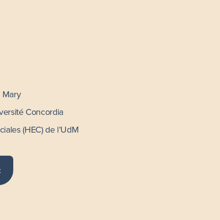
. Mary
versité Concordia
iales (HEC) de l’UdM
c