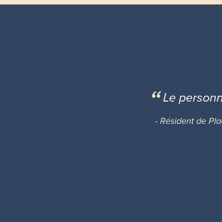
Le personne
- Résident de Pl
Slide 1
Slide 2
Slide 3
Slide 4
Slide 5