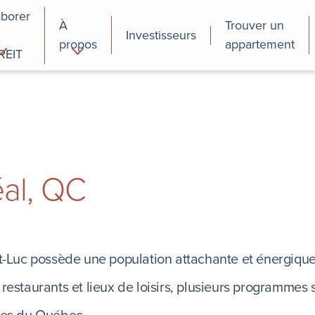
aborer
À
Trouver un
Investisseurs
propos
appartement
REIT
cial
Programmes de
perfectionnement
des employés
éal, QC
t-Luc possède une population attachante et énergique,
restaurants et lieux de loisirs, plusieurs programmes 