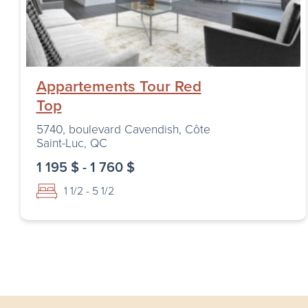
Appartements Tour Red
Top
5740, boulevard Cavendish, Côte
Saint-Luc, QC
1 195 $ - 1 760 $
1 1/2 - 5 1/2