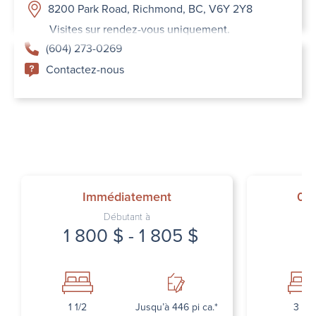
8200 Park Road, Richmond, BC, V6Y 2Y8
Visites sur rendez-vous uniquement.
(604) 273-0269
Contactez-nous
Immédiatement
01
Débutant à
1 800 $ - 1 805 $
1 1/2
Jusqu’à 446 pi ca.*
3 1/2