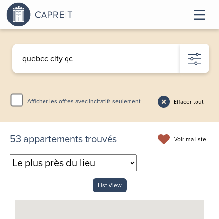
Afficher les offres avec incitatifs seulement
Effacer tout
53
appartements trouvés
Voir ma liste
List View