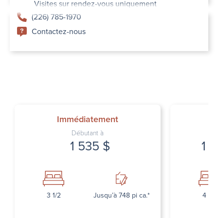
Visites sur rendez-vous uniquement
(226) 785-1970
Contactez-nous
Immédiatement
I
Débutant à
1 535 $
1 4
3 1/2
Jusqu’à 748 pi ca.*
4 1/2