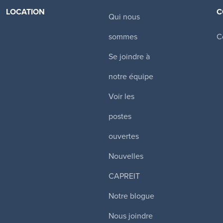
LOCATION
C
Qui nous
Canadian Apartment Properties REIT
sommes
C
Toronto
,
Tours d’habitation
Se joindre à
$
Certains services inclus
notre équipe
Voir les
Plus de détails
postes
ouvertes
wer Hill
Nouvelles
CAPREIT
e West
,
Notre blogue
$
Certains services inclus
Nous joindre