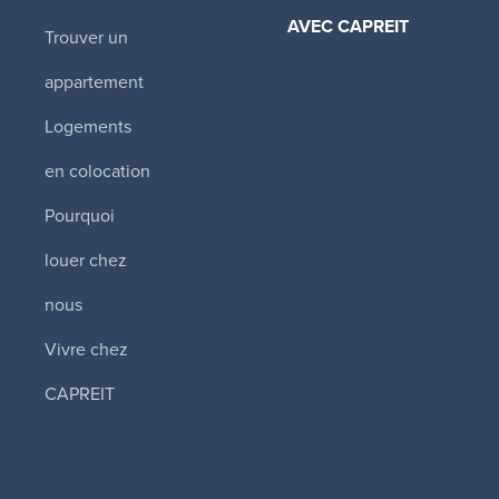
AVEC CAPREIT​
Trouver un
Tower Hill East
appartement
330 Spadina Road
,
ON
Logements
2 170 $ - 4 240 
en colocation
1 1/2 - 5 1/2
Pourquoi
Disponibilité
immédiate
louer chez
nous
The Thomas
Apartments (To
Vivre chez
West)
CAPREIT
355 St. Clair Avenu
Toronto
,
ON
2 995 $ - 4 995 