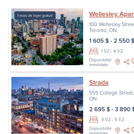
Wellesley Apa
1 mois de loyer gratuit
100 Wellesley Stree
Toronto
,
ON
1 605 $ - 2 550 
1 1/2 - 4 1/2
Disponibilité
immédiate
Strada
555 College Street
ON
2 695 $ - 3 890 
3 1/2 - 5 1/2
Disponibilité
immédiate