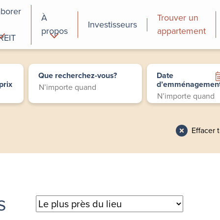
aborer
À
Trouver un
Investisseurs
propos
appartement
REIT
cial
Programmes de
perfectionnement
Que recherchez-vous?
Date
des employés
prix
d’emménagemen
Effacer 
s