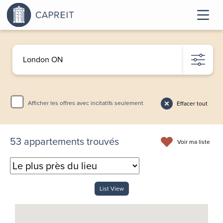
Afficher les offres avec incitatifs seulement
Effacer tout
53
appartements trouvés
Voir ma liste
List View