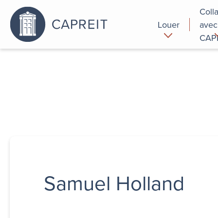
Coll
Louer
avec
CAP
Pourquoi
Commer
louer chez
nous
Samuel Holland