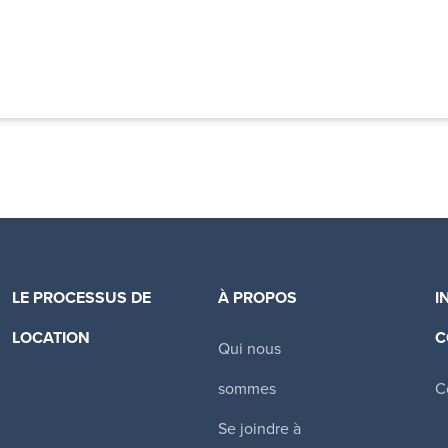
LE PROCESSUS DE
À PROPOS
I
LOCATION
C
Qui nous
Canadian Apartment Properties REIT
sommes
C
Se joindre à