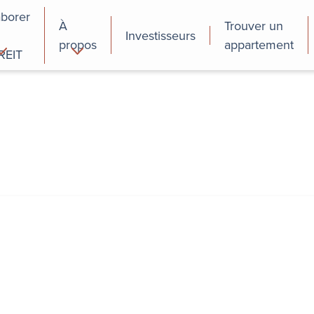
aborer
À
Trouver un
Investisseurs
propos
appartement
REIT
cial
Programmes de
perfectionnement
des employés