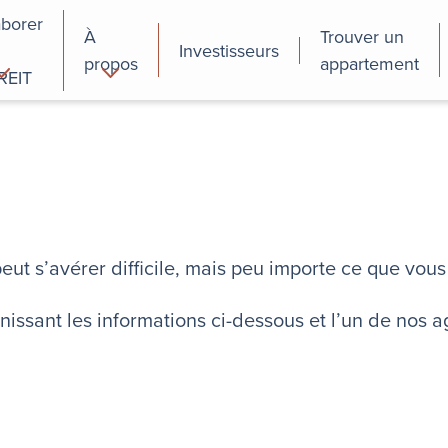
aborer
À
Trouver un
Investisseurs
propos
appartement
REIT
cial
Programmes de
perfectionnement
des employés
eut s’avérer difficile, mais peu importe ce que vo
ssant les informations ci-dessous et l’un de nos