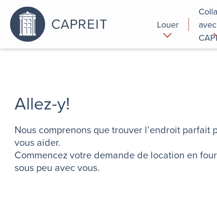
Coll
Louer
avec
CAP
Pourquoi
Commer
louer chez
nous
Allez-y!
Nous comprenons que trouver l’endroit parfait p
vous aider.
Commencez votre demande de location en fourni
sous peu avec vous.