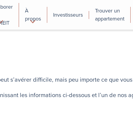
aborer
À
Trouver un
Investisseurs
propos
appartement
REIT
cial
Programmes de
perfectionnement
des employés
eut s’avérer difficile, mais peu importe ce que vo
ssant les informations ci-dessous et l’un de nos