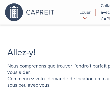
Coll
Louer
avec
CAP
Pourquoi
Commer
louer chez
nous
Allez-y!
Nous comprenons que trouver l’endroit parfait p
vous aider.
Commencez votre demande de location en fourni
sous peu avec vous.