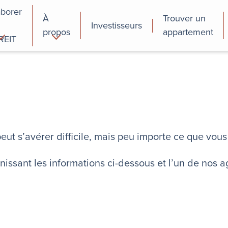
aborer
À
Trouver un
Investisseurs
propos
appartement
REIT
cial
Programmes de
perfectionnement
des employés
eut s’avérer difficile, mais peu importe ce que vo
ssant les informations ci-dessous et l’un de nos