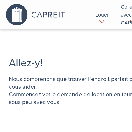
Coll
Louer
avec
CAP
Pourquoi
Commer
louer chez
nous
Allez-y!
Nous comprenons que trouver l’endroit parfait p
vous aider.
Commencez votre demande de location en fourni
sous peu avec vous.