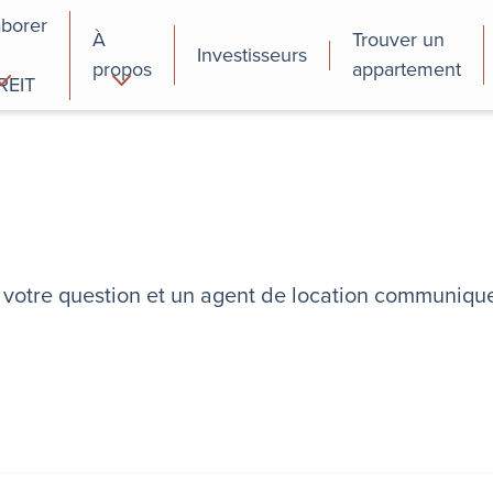
aborer
À
Trouver un
Investisseurs
propos
appartement
REIT
cial
Programmes de
perfectionnement
des employés
re votre question et un agent de location communiqu