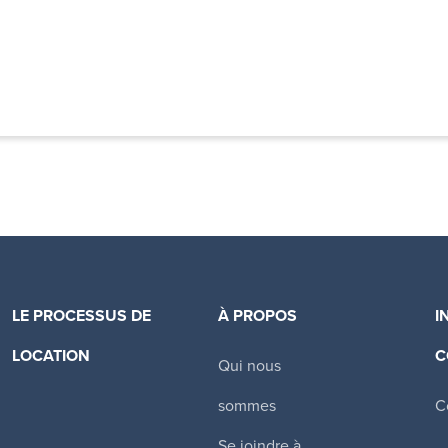
LE PROCESSUS DE
À PROPOS
I
LOCATION
C
Qui nous
Canadian Apartment Properties REIT
sommes
C
Se joindre à