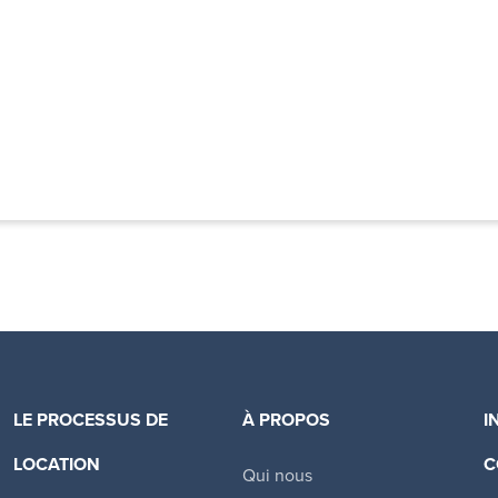
LE PROCESSUS DE
À PROPOS
I
LOCATION
C
Qui nous
Canadian Apartment Properties REIT