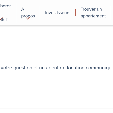
aborer
À
Trouver un
Investisseurs
propos
appartement
REIT
cial
Programmes de
perfectionnement
des employés
re votre question et un agent de location communiqu