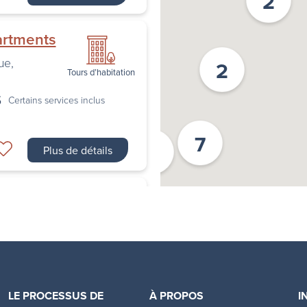
2
artments
ue
,
2
Tours d’habitation
$
Certains services inclus
7
2
Plus de détails
ents
nto
,
ON
Tours d’habitation
Certains services inclus
LE PROCESSUS DE
À PROPOS
I
Plus de détails