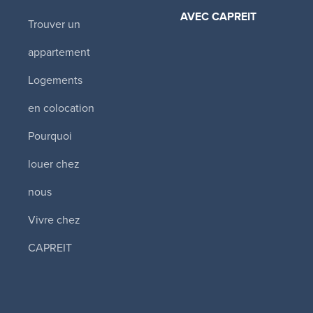
AVEC CAPREIT​
Trouver un
Tower Hill East
appartement
330 Spadina Road
,
ON
Logements
2 170 $ - 4 240 
en colocation
1 1/2 - 5 1/2
Pourquoi
Disponibilité
immédiate
louer chez
nous
The Thomas
Apartments (To
Vivre chez
West)
CAPREIT
355 St. Clair Avenu
Toronto
,
ON
2 995 $ - 4 995 