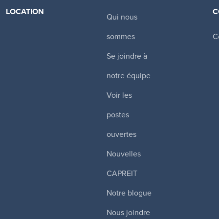
LOCATION
C
Qui nous
Canadian Apartment Properties REIT
sommes
C
Toronto
,
Tours d’habitation
Se joindre à
$
Certains services inclus
notre équipe
Voir les
Plus de détails
postes
ouvertes
wer Hill
Nouvelles
CAPREIT
e West
,
Notre blogue
$
Certains services inclus
Nous joindre