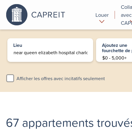
Coll
Louer
avec
CAP
Pourquoi
Commer
louer chez
Lieu
Ajoutez une
nous
fourchette de 
Afficher les offres avec incitatifs seulement
67
appartements trouvé