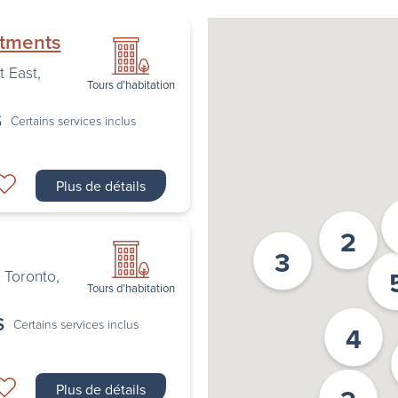
rtments
t East
,
Tours d’habitation
$
Certains services inclus
Plus de détails
2
3
,
Toronto
,
Tours d’habitation
$
Certains services inclus
4
Plus de détails