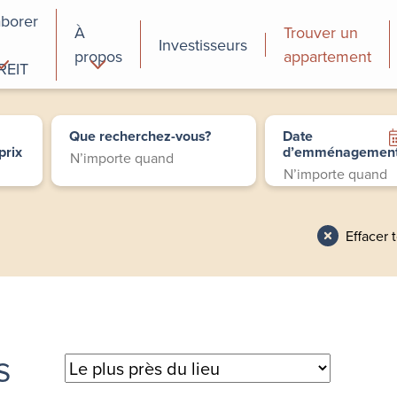
aborer
À
Trouver un
Investisseurs
propos
appartement
REIT
cial
Programmes de
perfectionnement
Que recherchez-vous?
Date
des employés
prix
d’emménagemen
Effacer 
s