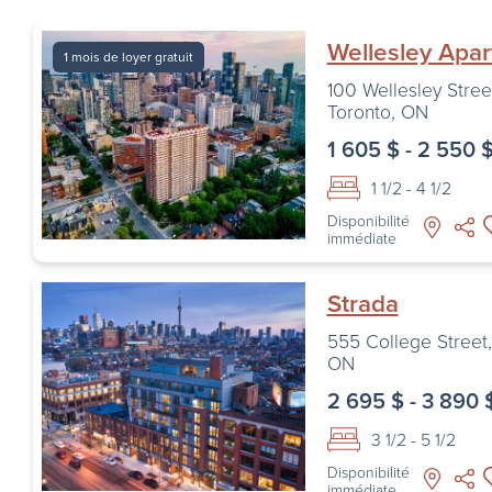
Wellesley Apa
1 mois de loyer gratuit
100 Wellesley Stree
Toronto
,
ON
1 605 $ - 2 550 
1 1/2 - 4 1/2
Disponibilité
immédiate
Strada
555 College Street
ON
2 695 $ - 3 890 
3 1/2 - 5 1/2
Disponibilité
immédiate