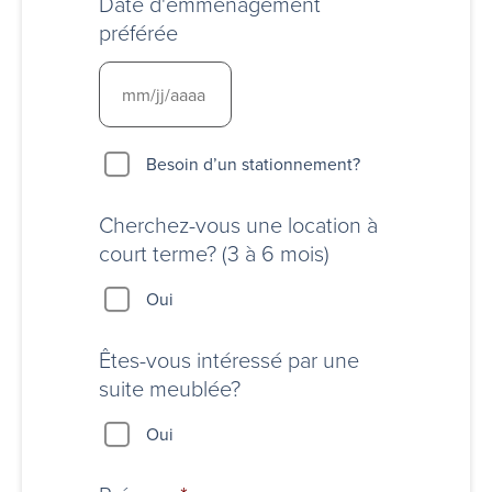
Date d'emménagement
préférée
Besoin
Besoin d’un stationnement?
d’un
stationnement?
Cherchez-vous une location à
court terme? (3 à 6 mois)
Oui
Êtes-vous intéressé par une
suite meublée?
Oui