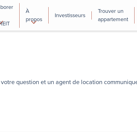
aborer
À
Trouver un
Investisseurs
propos
appartement
REIT
cial
Programmes de
perfectionnement
des employés
re votre question et un agent de location communiqu