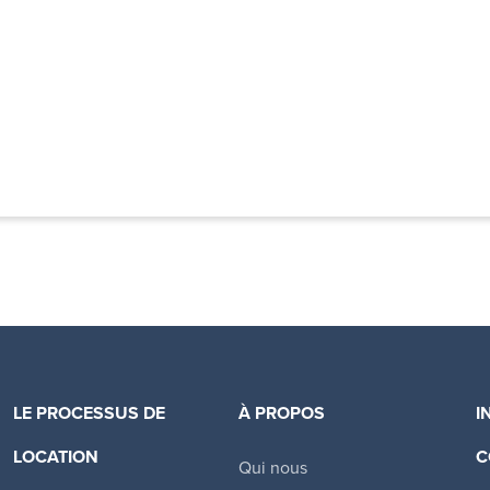
LE PROCESSUS DE
À PROPOS
I
LOCATION
C
Qui nous
Canadian Apartment Properties REIT