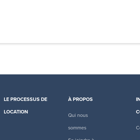
LE PROCESSUS DE
À PROPOS
I
LOCATION
C
Qui nous
Canadian Apartment Properties REIT
sommes
C