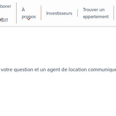
aborer
À
Trouver un
Investisseurs
propos
appartement
REIT
cial
Programmes de
perfectionnement
des employés
re votre question et un agent de location communiqu