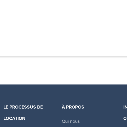
LE PROCESSUS DE
À PROPOS
I
LOCATION
C
Qui nous
Canadian Apartment Properties REIT