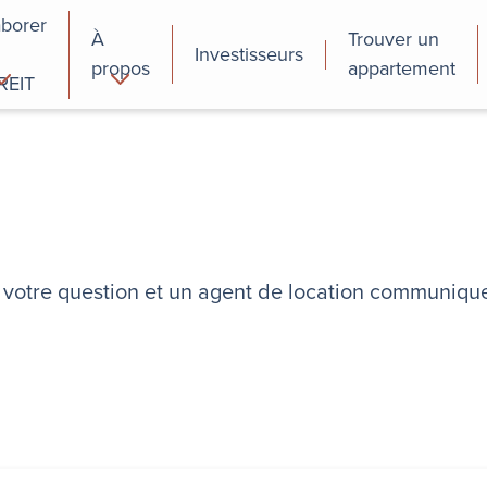
aborer
À
Trouver un
Investisseurs
propos
appartement
REIT
cial
Programmes de
perfectionnement
des employés
re votre question et un agent de location communiqu