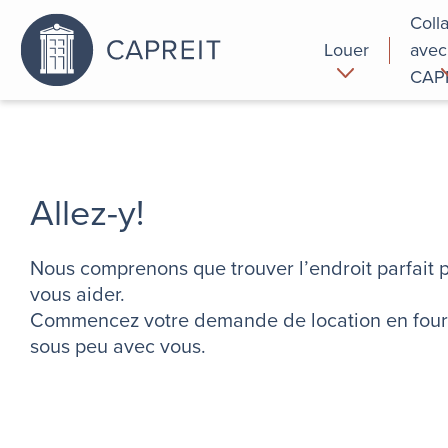
Coll
Louer
avec
CAP
Pourquoi
Commer
louer chez
nous
Allez-y!
Nous comprenons que trouver l’endroit parfait p
vous aider.
Commencez votre demande de location en fourni
sous peu avec vous.