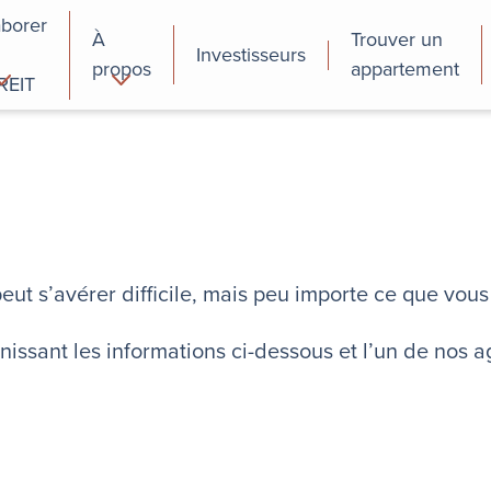
aborer
À
Trouver un
Investisseurs
propos
appartement
REIT
cial
Programmes de
perfectionnement
des employés
eut s’avérer difficile, mais peu importe ce que vo
ssant les informations ci-dessous et l’un de nos