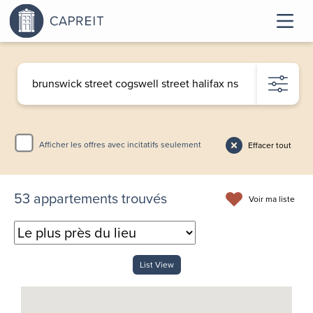
Afficher les offres avec incitatifs seulement
Effacer tout
53
appartements trouvés
Voir ma liste
List View