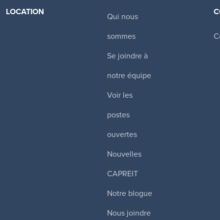
LOCATION
C
Qui nous
Canadian Apartment Properties REIT
sommes
C
Toronto
,
Tours d’habitation
Se joindre à
$
Certains services inclus
notre équipe
Voir les
Plus de détails
postes
ouvertes
wer Hill
Nouvelles
CAPREIT
e West
,
Notre blogue
$
Certains services inclus
Nous joindre