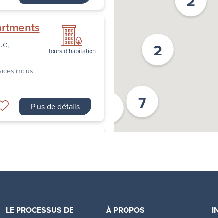
2
artments
ue
,
2
Tours d’habitation
vices inclus
7
2
Plus de détails
ents
nto
,
ON
Tours d’habitation
Certains services inclus
LE PROCESSUS DE
À PROPOS
I
Plus de détails