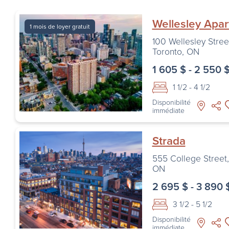
Wellesley Apa
1 mois de loyer gratuit
100 Wellesley Stree
Toronto
,
ON
1 605 $ - 2 550 
1 1/2 - 4 1/2
Disponibilité
immédiate
Strada
555 College Street
ON
2 695 $ - 3 890 
3 1/2 - 5 1/2
Disponibilité
immédiate