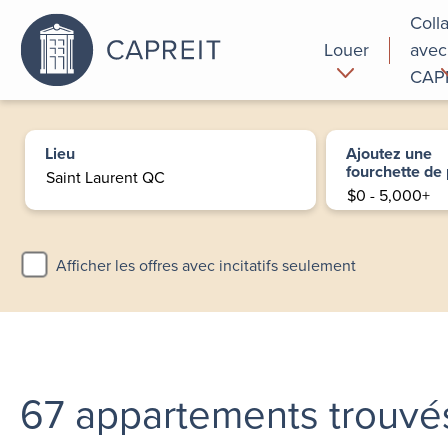
Coll
Louer
avec
CAP
Pourquoi
Commer
louer chez
Lieu
Ajoutez une
nous
fourchette de 
Afficher les offres avec incitatifs seulement
67
appartements trouvé