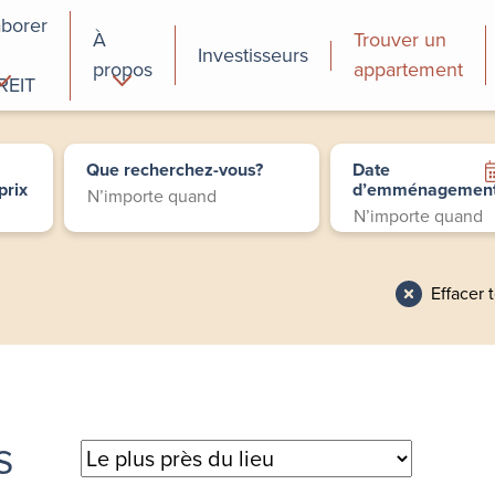
aborer
À
Trouver un
Investisseurs
propos
appartement
REIT
cial
Programmes de
perfectionnement
Que recherchez-vous?
Date
des employés
prix
d’emménagemen
Effacer 
s