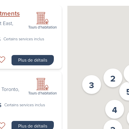
rtments
t East
,
Tours d’habitation
$
Certains services inclus
Plus de détails
2
3
,
Toronto
,
Tours d’habitation
$
Certains services inclus
4
Plus de détails