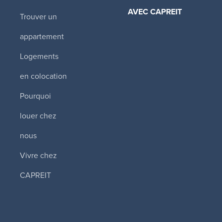
AVEC CAPREIT​
Trouver un
Tower Hill East
appartement
330 Spadina Road
,
ON
Logements
2 170 $ - 4 240 
en colocation
1 1/2 - 5 1/2
Pourquoi
Disponibilité
immédiate
louer chez
nous
The Thomas
Apartments (To
Vivre chez
West)
CAPREIT
355 St. Clair Avenu
Toronto
,
ON
2 995 $ - 4 995 