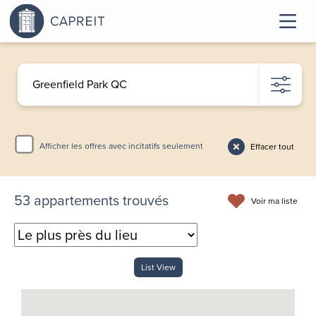
Afficher les offres avec incitatifs seulement
Effacer tout
53
appartements trouvés
Voir ma liste
List View