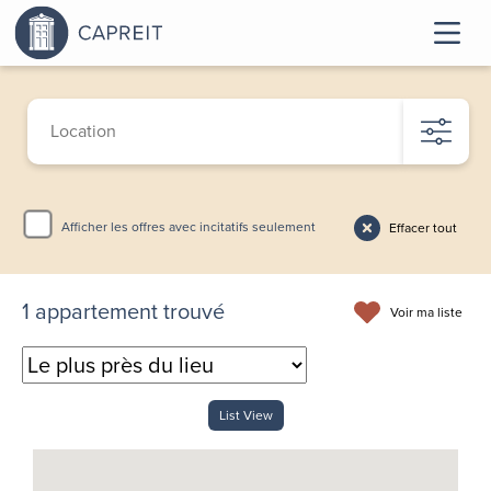
Afficher les offres avec incitatifs seulement
Effacer tout
1
appartement trouvé
Voir ma liste
List View