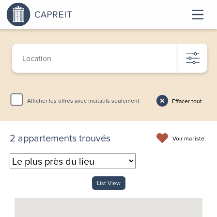
Afficher les offres avec incitatifs seulement
Effacer tout
2
appartements trouvés
Voir ma liste
List View